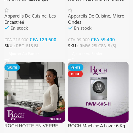
Encastrable Noire
25 Ltr Gris + Grill
Appareils De Cuisine
,
Les
Appareils De Cuisine
,
Micro
Encastréé
Ondes
En stock
En stock
CFA
129.600
CFA
59.400
CFA
216.000
CFA
99.000
SKU :
RBO 615 BL
SKU :
RMW-25LC8A-B (S)
Ajouter Au Panier
Ajouter Au Panier
VENTE
VENTE
OFFRE
ROCH HOTTE EN VERRE
ROCH Machine A Laver 6 Kg
RBH 6018
(A+++) Couleur Gris