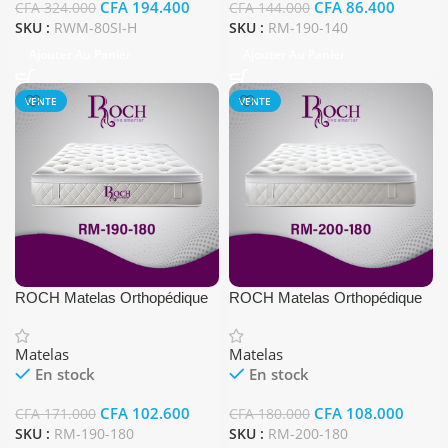
CFA
194.400
CFA
86.400
CFA
324.000
CFA
144.000
SKU :
RWM-80SI-H
SKU :
RM-190-140
Ajouter Au Panier
Ajouter Au Panier
VENTE
VENTE
ROCH Matelas Orthopédique
ROCH Matelas Orthopédique
(cm) 180×190
(cm) 180×200
Matelas
Matelas
En stock
En stock
CFA
102.600
CFA
108.000
CFA
171.000
CFA
180.000
SKU :
RM-190-180
SKU :
RM-200-180