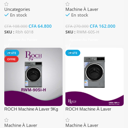
Uncategories
Machine À Laver
En stock
En stock
CFA
64.800
CFA
162.000
CFA
108.000
CFA
270.000
SKU :
Rbh 6018
SKU :
RWM-60S-H
Ajouter Au Panier
Ajouter Au Panier
VENTE
VENTE
OFFRE
ROCH Machine A Laver 9Kg
ROCH Machine À Laver
(A+++, Inverter) Couleur Gris
RWDR-10D6-H
Machine À Laver
Machine À Laver