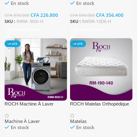
En stock
En stock
CFA
226.800
CFA
356.400
CFA
378.000
CFA
594.000
SKU :
RWM- 90SI-H
SKU :
RWDR-10D6-H
Ajouter Au Panier
Ajouter Au Panier
VENTE
VENTE
ROCH Machine À Laver
ROCH Matelas Orthopédique
RWM-80SI-H
(cm) 140×190
Machine À Laver
Matelas
En stock
En stock