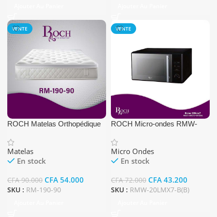
Ajouter Au Panier
Ajouter Au Panier
VENTE
VENTE
ROCH Matelas Orthopédique
ROCH Micro-ondes RMW-
(cm) 90×190
20LMX7-B(B)
Matelas
Micro Ondes
En stock
En stock
CFA
54.000
CFA
43.200
CFA
90.000
CFA
72.000
SKU :
RM-190-90
SKU :
RMW-20LMX7-B(B)
Ajouter Au Panier
Ajouter Au Panier