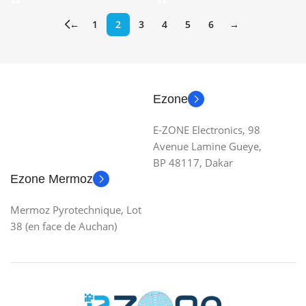
←
1
2
3
4
5
6
→
Ezone
E-ZONE Electronics, 98
Avenue Lamine Gueye,
BP 48117, Dakar
Ezone Mermoz
Mermoz Pyrotechnique, Lot
38 (en face de Auchan)