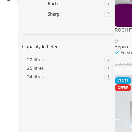
Roch
3
Sharp
3
ROCH Fou
Grill
Appareil
Capacity In Leter
En st
20 litres
2
CFA
99.0
25 litres
1
SKU :
RM
34 litres
1
Ajouter
VENTE
OFFRE