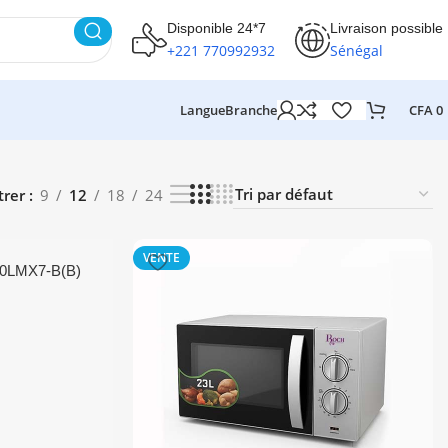
Disponible 24*7
Livraison possible
+221 770992932
Sénégal
Langue
Branche
CFA
0
trer
9
12
18
24
VENTE
0LMX7-B(B)