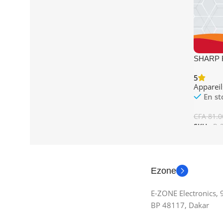
SHARP Fo
+ Grill
5
Appareil
En st
CFA
81.0
SKU :
R-
Ajouter
Ezone
E-ZONE Electronics,
BP 48117, Dakar