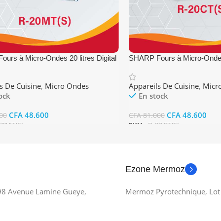
urs à Micro-Ondes 20 litres Digital
SHARP Fours à Micro-Ondes 
Manuel
s De Cuisine
,
Micro Ondes
Appareils De Cuisine
,
Micr
ock
En stock
CFA
48.600
CFA
48.600
00
CFA
81.000
20MT(S)
SKU :
R-20CT(S)
 Au Panier
Ajouter Au Panier
Ezone Mermoz
 98 Avenue Lamine Gueye,
Mermoz Pyrotechnique, Lot 