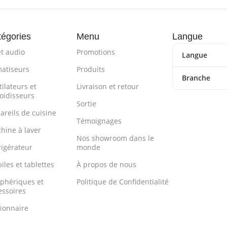
égories
Menu
Langue
et audio
Promotions
Langue
matiseurs
Produits
Branche
ilateurs et
Livraison et retour
roidisseurs
Sortie
areils de cuisine
Témoignages
hine à laver
Nos showroom dans le
rigérateur
monde
iles et tablettes
À propos de nous
iphériques et
Politique de Confidentialité
essoires
tionnaire