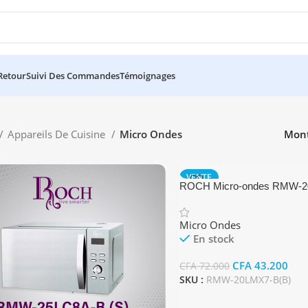
 Retour
Suivi Des Commandes
Témoignages
Appareils De Cuisine
Micro Ondes
Mon
VENTE
ROCH Micro-ondes RMW-2
Micro Ondes
En stock
CFA
43.200
CFA
72.000
SKU :
RMW-20LMX7-B(B)
Ajouter Au Panier