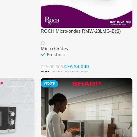
ROCH Micro-ondes RMW-23LMG-B(S)
Micro Ondes
En stock
CFA
54.000
CFA
90.000
SKU :
RMW-23LMG-B(S)
Ajouter Au Panier
VENTE