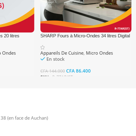
20 litres
SHARP Fours à Micro-Ondes 34 litres Digital
+ Grill
o Ondes
Appareils De Cuisine
,
Micro Ondes
En stock
CFA
86.400
CFA
144.000
SKU :
R-77AR(ST
Ajouter Au Panier
38 (en face de Auchan)