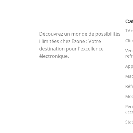
Cat
TV 
Découvrez un monde de possibilités
Cli
illimitées chez Ezone : Votre
destination pour l'excellence
Vent
électronique.
ref
App
Mac
Réf
Mob
Pér
acc
Sta