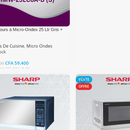
rs à Micro-Ondes 25 Ltr Gris +
s De Cuisine
,
Micro Ondes
ock
CFA
59.400
00
W-25LC8A-B (S)
 Au Panier
VENTE
OFFRE