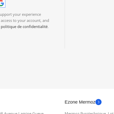
support your experience
 access to your account, and
r
politique de confidentialité
.
Ezone Mermoz
 98 Avenue Lamine Gueye,
Mermoz Pyrotechnique, Lot 