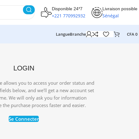
Disponible 24*7
Livraison possible
+221 770992932
Sénégal
Langue
Branche
CFA
0
LOGIN
ite allows you to access your order status and
he fields below, and we'll get a new account set
ime. We will only ask you for information
 the purchase process faster and easier.
Se Connecter