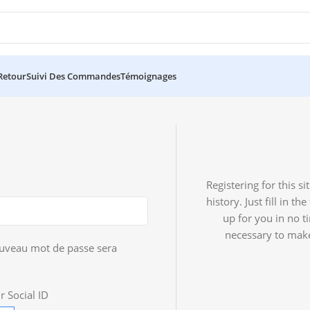
 Retour
Suivi Des Commandes
Témoignages
Registering for this s
history. Just fill in t
up for you in no t
necessary to make
ouveau mot de passe sera
r Social ID