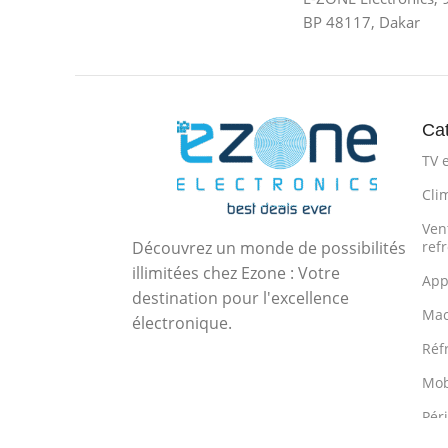
BP 48117, Dakar
Cat
TV 
Cli
Vent
Découvrez un monde de possibilités
ref
illimitées chez Ezone : Votre
App
destination pour l'excellence
Mac
électronique.
Réf
Mob
Pér
acc