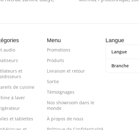
égories
Menu
Langue
et audio
Promotions
Langue
matiseurs
Produits
Branche
ilateurs et
Livraison et retour
roidisseurs
Sortie
areils de cuisine
Témoignages
hine à laver
Nos showroom dans le
rigérateur
monde
iles et tablettes
À propos de nous
iphériques et
Politique de Confidentialité
essoires