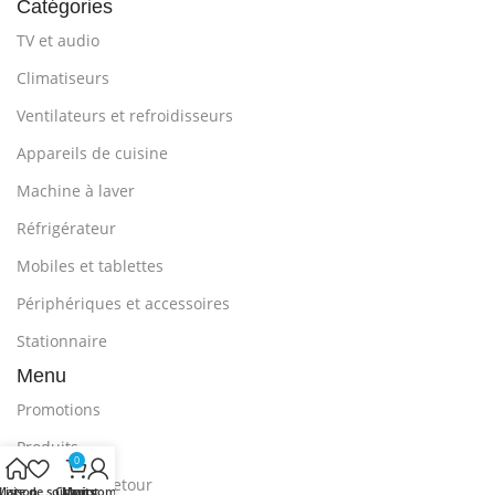
Catégories
TV et audio
Climatiseurs
Ventilateurs et refroidisseurs
Appareils de cuisine
Machine à laver
Réfrigérateur
Mobiles et tablettes
Périphériques et accessoires
Stationnaire
Menu
Promotions
Produits
0
Livraison et retour
Maison
Liste de souhaits
Chariot
Mon compte