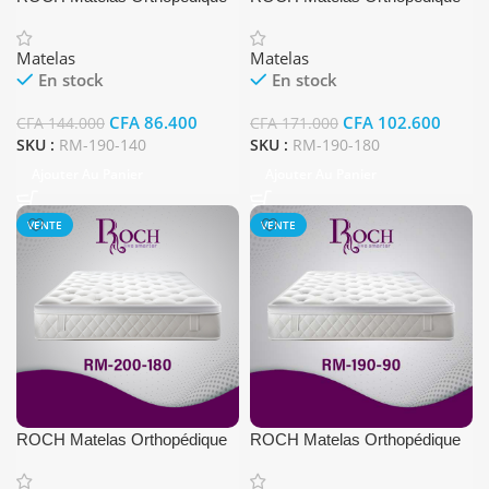
(cm) 140×190
(cm) 180×190
Matelas
Matelas
En stock
En stock
CFA
86.400
CFA
102.600
CFA
144.000
CFA
171.000
SKU :
RM-190-140
SKU :
RM-190-180
Ajouter Au Panier
Ajouter Au Panier
VENTE
VENTE
ROCH Matelas Orthopédique
ROCH Matelas Orthopédique
(cm) 180×200
(cm) 90×190