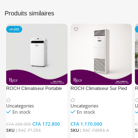
Produits similaires
VENTE
ROCH Climatiseur Portable
ROCH Climatiseur Sur Pied
R
RAC-P12R4
RAC-F48R4-A
R
Uncategories
Uncategories
U
En stock
En stock
CFA
172.800
CFA
1.170.000
CFA
288.000
C
SKU :
RAC-P12R4
SKU :
RAC-F48R4-A
S