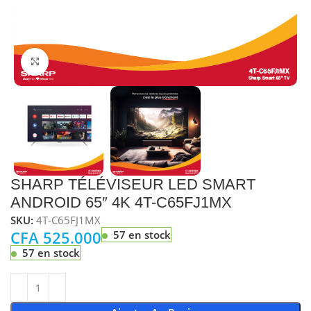
Cliquez pour agrandir
SHARP TÉLÉVISEUR LED SMART
ANDROID 65″ 4K 4T-C65FJ1MX
SKU:
4T-C65FJ1MX
CFA
525.000
57 en stock
57 en stock