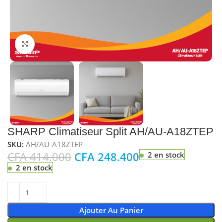
Cliquez pour agrandir
SHARP Climatiseur Split AH/AU-A18ZTEP
SKU:
AH/AU-A18ZTEP
CFA
414.000
CFA
248.400
2 en stock
2 en stock
Ajouter Au Panier