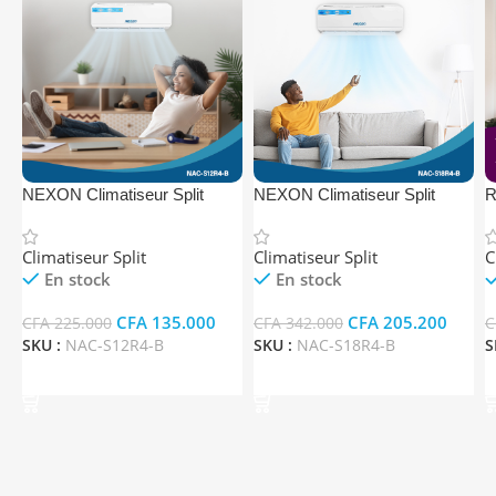
NEXON Climatiseur Split
NEXON Climatiseur Split
R
NAC-S12R4-B
NAC-S18R4-B
S
Climatiseur Split
Climatiseur Split
C
En stock
En stock
CFA
135.000
CFA
205.200
CFA
225.000
CFA
342.000
C
SKU :
NAC-S12R4-B
SKU :
NAC-S18R4-B
S
Ajouter Au Panier
Ajouter Au Panier